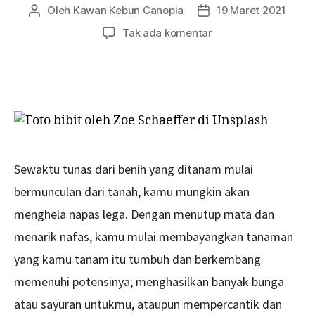
Oleh
Kawan Kebun Canopia
19 Maret 2021
Penulis
Tanggal
artikel
artikel
pada
Tak ada komentar
8
Cara
Merawat
Bibit
Agar
Tumbuh
Sehat
dan
Sewaktu tunas dari benih yang ditanam mulai
Kokoh
bermunculan dari tanah, kamu mungkin akan
menghela napas lega. Dengan menutup mata dan
menarik nafas, kamu mulai membayangkan tanaman
yang kamu tanam itu tumbuh dan berkembang
memenuhi potensinya; menghasilkan banyak bunga
atau sayuran untukmu, ataupun mempercantik dan