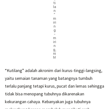
ti
la
n
”
m
iri
n
g
-
m
iri
n
g,
ni
h!
“Kutilang” adalah akronim dari kurus-tinggi-langsing,
yaitu semaian tanaman yang batangnya tumbuh
terlalu panjang tetapi kurus, pucat dan lemas sehingga
tidak bisa menopang tubuhnya dikarenakan
kekurangan cahaya. Kebanyakan juga tubuhnya