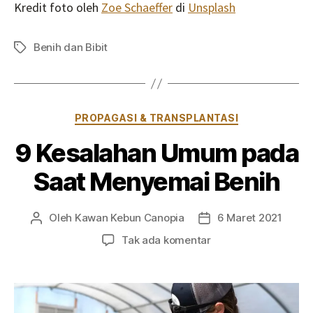
Kredit foto oleh
Zoe Schaeffer
di
Unsplash
Benih dan Bibit
Tag
Kategori
PROPAGASI & TRANSPLANTASI
9 Kesalahan Umum pada
Saat Menyemai Benih
Oleh
Kawan Kebun Canopia
6 Maret 2021
Penulis
Tanggal
artikel
artikel
pada
Tak ada komentar
9
Kesalahan
Umum
pada