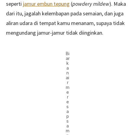
seperti
jamur embun tepung
(
powdery mildew
). Maka
dari itu, jagalah kelembapan pada semaian, dan juga
aliran udara di tempat kamu menanam, supaya tidak
mengundang jamur-jamur tidak diinginkan.
Bi
ar
k
a
n
ai
r
m
e
r
e
s
a
p
s
a
m