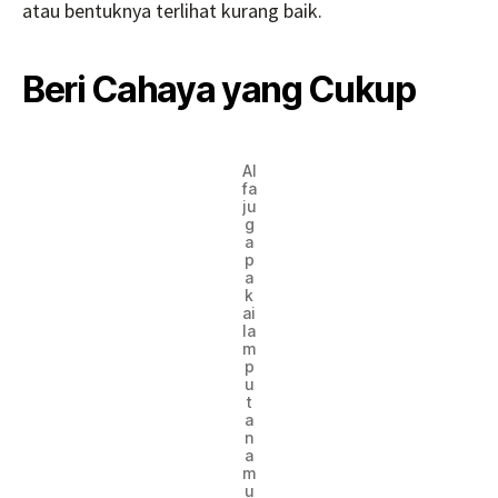
atau bentuknya terlihat kurang baik.
Beri Cahaya yang Cukup
Al
fa
ju
g
a
p
a
k
ai
la
m
p
u
t
a
n
a
m
u