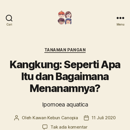
Cari
Menu
Mari
Menanam
Kategori
TANAMAN PANGAN
Kangkung: Seperti Apa
Itu dan Bagaimana
Menanamnya?
Ipomoea aquatica
Oleh
Kawan Kebun Canopia
11 Juli 2020
Penulis
Tanggal
artikel
artikel
pada
Tak ada komentar