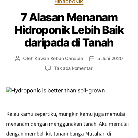
Kategori
HIDROPONIK
7 Alasan Menanam
Hidroponik Lebih Baik
daripada di Tanah
Oleh
Kawan Kebun Canopia
5 Juni 2020
Penulis
Tanggal
artikel
artikel
pada
Tak ada komentar
7
Alasan
Menanam
Hidroponik
Lebih
Baik
Kalau kamu sepertiku, mungkin kamu juga memulai
daripada
di
menanam dengan menggunakan tanah. Aku memulai
Tanah
dengan membeli kit tanam bunga Matahari di