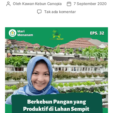
Oleh
Kawan Kebun Canopia
7 September 2020
Penulis
Tanggal
artikel
artikel
pada
Tak ada komentar
#32:
Berkebun
Hidroponik
Produktif
di
Lahan
Sempit