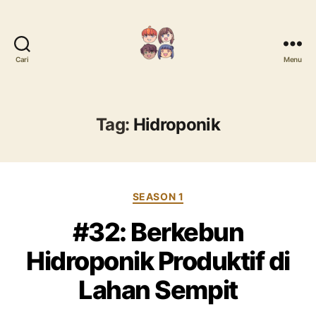
Cari
Menu
Mari
Menanam
Tag:
Hidroponik
Kategori
SEASON 1
#32: Berkebun
Hidroponik Produktif di
Lahan Sempit