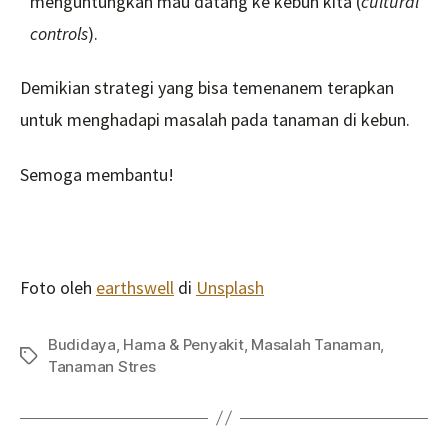
menguntungkan mau datang ke kebun kita (
cultural
controls
).
Demikian strategi yang bisa temenanem terapkan
untuk menghadapi masalah pada tanaman di kebun.
Semoga membantu!
Foto oleh
earthswell
di
Unsplash
Budidaya
,
Hama & Penyakit
,
Masalah Tanaman
,
Tag
Tanaman Stres