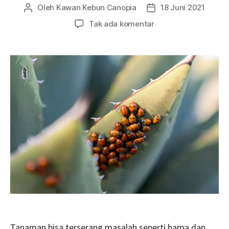
Oleh
Kawan Kebun Canopia
18 Juni 2021
Penulis
Tanggal
artikel
artikel
pada
Tak ada komentar
7
Strategi
Pencegahan
Munculnya
Masalah
Tanaman
Tanaman bisa terserang masalah seperti hama dan