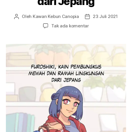
dari Jepang
Oleh
Kawan Kebun Canopia
23 Juli 2021
Penulis
Tanggal
artikel
artikel
pada
Tak ada komentar
Ep.
22
–
Furoshiki,
Kain
Pembungkus
Mewah
dan
Ramah
Lingkungan
dari
Jepang