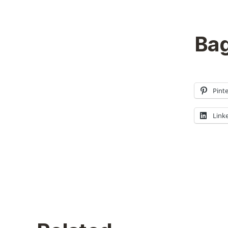
Bag
Pinte
Link