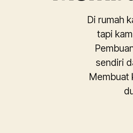
Di rumah k
tapi ka
Pembuan
sendiri 
Membuat k
du