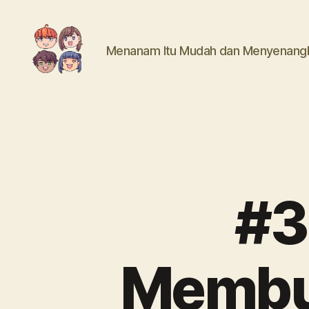
Menanam Itu Mudah dan Menyenang
Mari
Menanam
#3
Membua