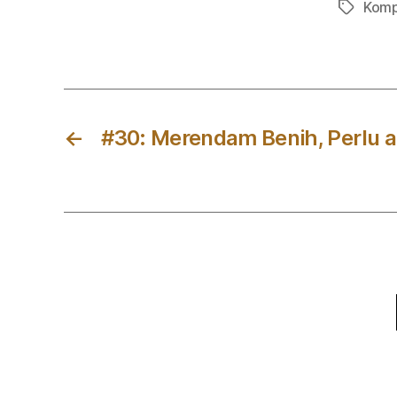
Kom
Tag
←
#30: Merendam Benih, Perlu a