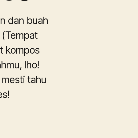
an dan buah
 (Tempat
t kompos
hmu, lho!
mesti tahu
es!