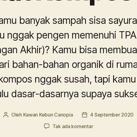
amu banyak sampah sisa sayur
mu nggak pengen memenuhi TPA
gan Akhir)? Kamu bisa membua
dari bahan-bahan organik di ruma
ompos nggak susah, tapi kamu 
lu dasar-dasarnya supaya suks
Oleh
Kawan Kebun Canopia
4 September 2020
Penulis
Tanggal
artikel
artikel
pada
Tak ada komentar
#31: