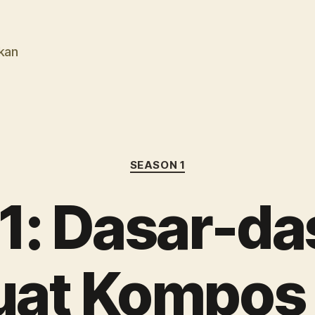
kan
Kategori
SEASON 1
1: Dasar-da
t Kompos 